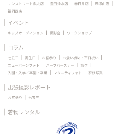
サンストリート浜北店
豊田浄水店
春日井店
帝塚山店
福岡西店
イベント
キッズオーディション
撮影会
ワークショップ
コラム
七五三
誕生日
お宮参り
お食い初め・百日祝い
ニューボーンフォト
ハーフバースデー
節句
入園・入学／卒園・卒業
マタニティフォト
家族写真
出張撮影レポート
お宮参り
七五三
着物レンタル