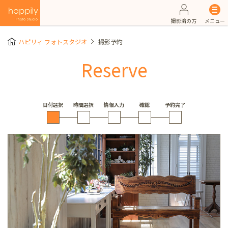
撮影済の方
メニュー
ハピリィ フォトスタジオ
撮影予約
Reserve
日付選択
時間選択
情報入力
確認
予約完了