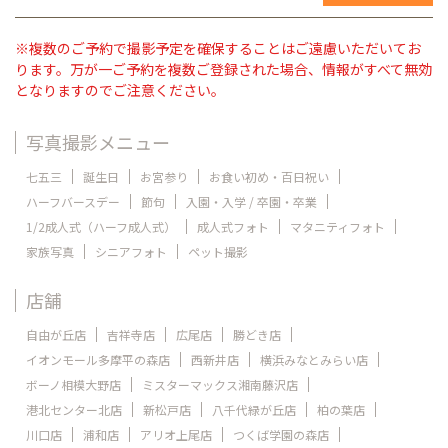
※複数のご予約で撮影予定を確保することはご遠慮いただいてお
ります。万が一ご予約を複数ご登録された場合、情報がすべて無効
となりますのでご注意ください。
写真撮影メニュー
七五三
誕生日
お宮参り
お食い初め・百日祝い
ハーフバースデー
節句
入園・入学 / 卒園・卒業
1/2成人式（ハーフ成人式）
成人式フォト
マタニティフォト
家族写真
シニアフォト
ペット撮影
店舗
自由が丘店
吉祥寺店
広尾店
勝どき店
イオンモール多摩平の森店
西新井店
横浜みなとみらい店
ボーノ相模大野店
ミスターマックス湘南藤沢店
港北センター北店
新松戸店
八千代緑が丘店
柏の葉店
川口店
浦和店
アリオ上尾店
つくば学園の森店